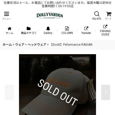
在庫状況はメール、お電話にてお問い合わせくださいませ。毎週木曜は定休日
営業時間11:00-19:00迄
メニュー
商品検索
カート
FISHING
ホーム
商品カテゴリ
Gallery
COLUMN
Youtube
GUIDE
ホーム
>
ウェア
>
ヘッドウェア
>
【Scott】Peformance RADIAN