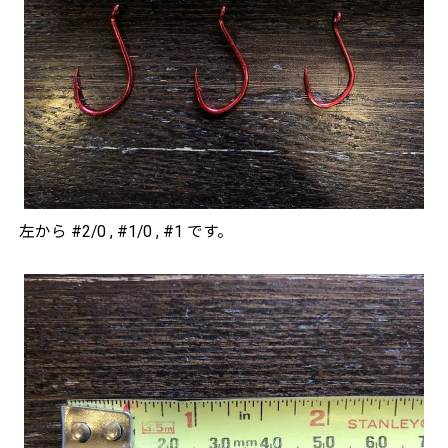
左から #2/0 , #1/0 , #1 です。