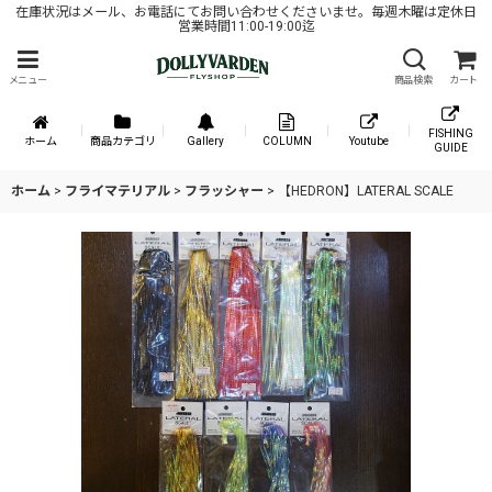
在庫状況はメール、お電話にてお問い合わせくださいませ。毎週木曜は定休日
営業時間11:00-19:00迄
メニュー
商品検索
カート
FISHING
ホーム
商品カテゴリ
Gallery
COLUMN
Youtube
GUIDE
ホーム
>
フライマテリアル
>
フラッシャー
>
【HEDRON】LATERAL SCALE