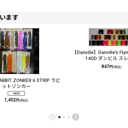
います
【Danville】Danville's Fly
140D ダンビル ス
847
円
(税込)
BBIT ZONKER 6 STRIP ラビ
ットゾンカー
1,452
円
(税込)