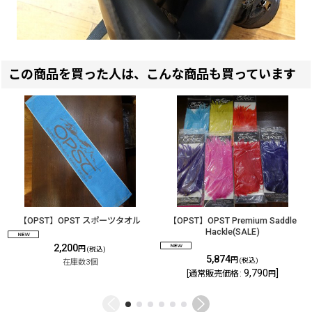
この商品を買った人は、こんな商品も買っています
【OPST】OPST スポーツタオル
【OPST】OPST Premium Saddle
Hackle(SALE)
2,200
円
(税込)
5,874
円
(税込)
在庫数3個
9,790
]
[
通常販売価格
:
円