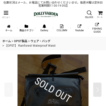
在庫状況はメール、お電話にてお問い合わせくださいませ。毎週木曜は定休日
営業時間11:00-19:00迄
メニュー
商品検索
カート
FISHING
ホーム
商品カテゴリ
Gallery
COLUMN
Youtube
GUIDE
ホーム
>
OPST製品
>
ウェア・バッグ
>
【OPST】 Rainforest Waterproof Waist