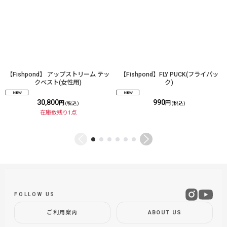
【Fishpond】 アップストリーム テッ
【Fishpond】FLY PUCK(フライパッ
クベスト(女性用)
ク)
30,800
990
円
円
(税込)
(税込)
在庫数残り1点
FOLLOW US
ご利用案内
ABOUT US