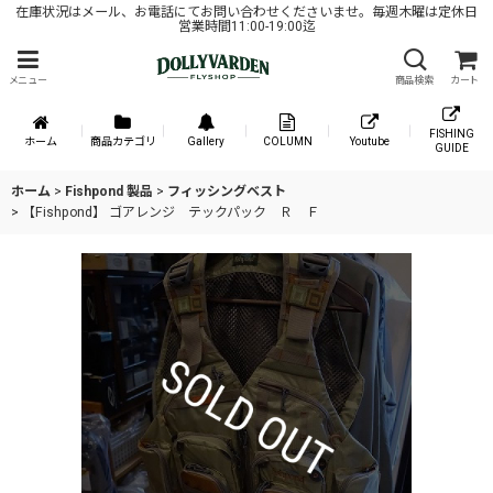
在庫状況はメール、お電話にてお問い合わせくださいませ。毎週木曜は定休日
営業時間11:00-19:00迄
メニュー
商品検索
カート
FISHING
ホーム
商品カテゴリ
Gallery
COLUMN
Youtube
GUIDE
ホーム
>
Fishpond 製品
>
フィッシングベスト
>
【Fishpond】 ゴアレンジ テックパック Ｒ Ｆ