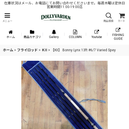
在庫状況はメール、お電話にてお問い合わせくださいませ。毎週木曜は定休日
営業時間11:00-19:00迄
メニュー
商品検索
カート
FISHING
ホーム
商品カテゴリ
Gallery
COLUMN
Youtube
GUIDE
ホーム
>
フライロッド
>
ＫII
>
【KII】 Bonny Lynx 13ft #6/7 Varied Spey