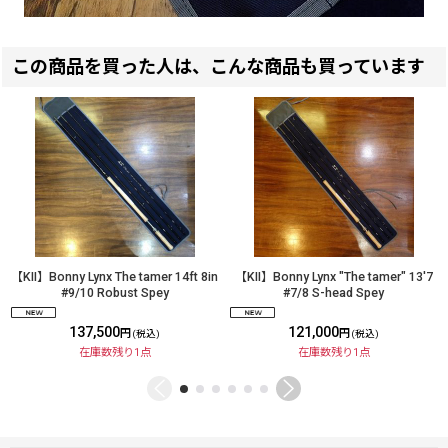
この商品を買った人は、こんな商品も買っています
【KII】Bonny Lynx The tamer 14ft 8in
【KII】Bonny Lynx "The tamer" 13'7
#9/10 Robust Spey
#7/8 S-head Spey
137,500
121,000
円
円
(税込)
(税込)
在庫数残り1点
在庫数残り1点