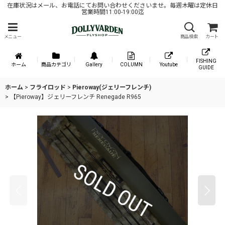
在庫状況はメール、お電話にてお問い合わせくださいませ。毎週木曜は定休日
営業時間11:00-19:00迄
メニュー
商品検索
カート
FISHING
ホーム
商品カテゴリ
Gallery
COLUMN
Youtube
GUIDE
ホーム
>
フライロッド
>
Pieroway(ジェリーフレンチ)
>
【Pieroway】ジェリーフレンチ Renegade R965