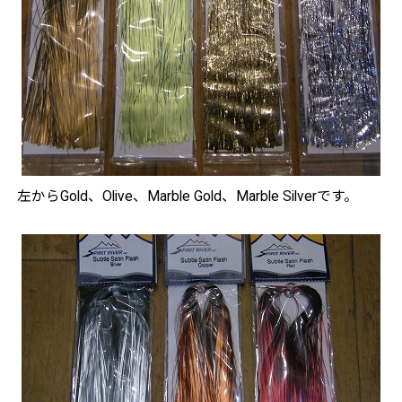
左からGold、Olive、Marble Gold、Marble Silverです。