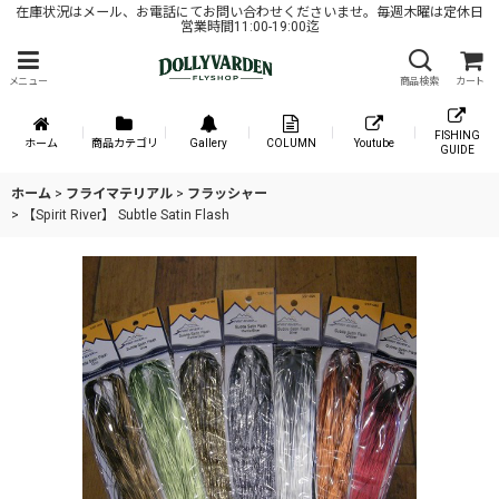
在庫状況はメール、お電話にてお問い合わせくださいませ。毎週木曜は定休日
営業時間11:00-19:00迄
メニュー
商品検索
カート
FISHING
ホーム
商品カテゴリ
Gallery
COLUMN
Youtube
GUIDE
ホーム
>
フライマテリアル
>
フラッシャー
>
【Spirit River】 Subtle Satin Flash