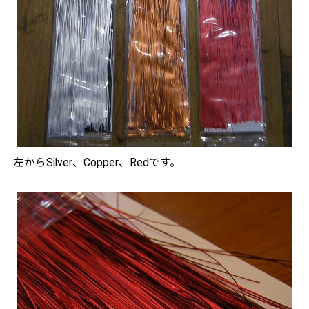
左からSilver、Copper、Redです。