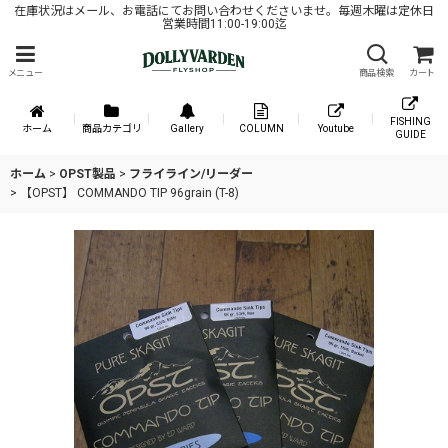
在庫状況はメール、お電話にてお問い合わせくださいませ。毎週木曜は定休日
営業時間11:00-19:00迄
メニュー
商品検索
カート
FISHING
ホーム
商品カテゴリ
Gallery
COLUMN
Youtube
GUIDE
ホーム
>
OPST製品
>
フライライン/リーダー
>
【OPST】 COMMANDO TIP 96grain (T-8)