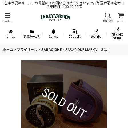
在庫状況はメール、お電話にてお問い合わせくださいませ。毎週木曜は定休日
営業時間11:00-19:00迄
メニュー
商品検索
カート
FISHING
ホーム
商品カテゴリ
Gallery
COLUMN
Youtube
GUIDE
ホーム
>
フライリール
>
SARACIONE
>
SARACIONE MARKIV 3 3/4