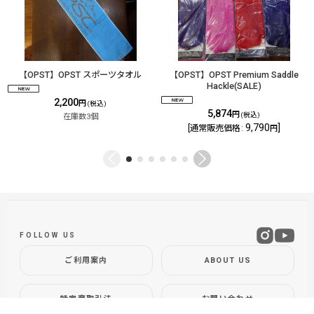
【OPST】OPST スポーツタオル
【OPST】OPST Premium Saddle
Hackle(SALE)
2,200
円
(税込)
5,874
円
(税込)
在庫数3個
9,790
]
[
通常販売価格
:
円
FOLLOW US
ご利用案内
ABOUT US
特定商取引法
お問い合わせ