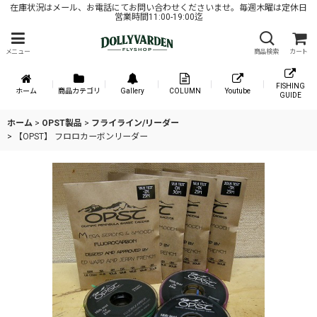
在庫状況はメール、お電話にてお問い合わせくださいませ。毎週木曜は定休日
営業時間11:00-19:00迄
メニュー
商品検索
カート
FISHING
ホーム
商品カテゴリ
Gallery
COLUMN
Youtube
GUIDE
ホーム
>
OPST製品
>
フライライン/リーダー
>
【OPST】 フロロカーボンリーダー