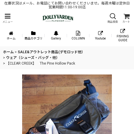
在庫状況はメール、お電話にてお問い合わせくださいませ。毎週木曜は定休日
営業時間11:00-19:00迄
メニュー
商品検索
カート
FISHING
ホーム
商品カテゴリ
Gallery
COLUMN
Youtube
GUIDE
ホーム
>
SALE&アウトレット商品(デモロッド他）
>
ウェア（シューズ・バッグ・他）
>
【CLEAR CREEK】 The Pine Hollow Pack