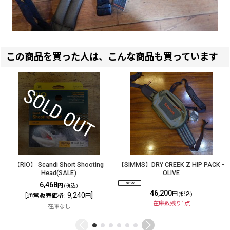
この商品を買った人は、こんな商品も買っています
【RIO】 Scandi Short Shooting
【SIMMS】DRY CREEK Z HIP PACK -
Head(SALE)
OLIVE
6,468
円
(税込)
46,200
円
9,240
]
(税込)
[
通常販売価格
:
円
在庫数残り1点
在庫なし