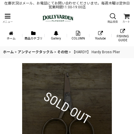
在庫状況はメール、お電話にてお問い合わせくださいませ。毎週木曜は定休日
営業時間11:00-19:00迄
メニュー
商品検索
カート
FISHING
ホーム
商品カテゴリ
Gallery
COLUMN
Youtube
GUIDE
ホーム
>
アンティークタックル
>
その他
>
【HARDY】 Hardy Bross Plier