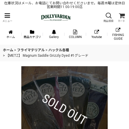
在庫状況はメール、お電話にてお問い合わせくださいませ。毎週木曜は定休日
営業時間11:00-19:00迄
メニュー
商品検索
カート
FISHING
ホーム
商品カテゴリ
Gallery
COLUMN
Youtube
GUIDE
ホーム
>
フライマテリアル
>
ハックル各種
>
【METZ】 Magnum Saddle Grizzly Dyed #1グレード