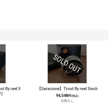
 fly reel 3
【Saracione】Trout fly reel 3inch
F)
94,548
円
(税込)
在庫なし