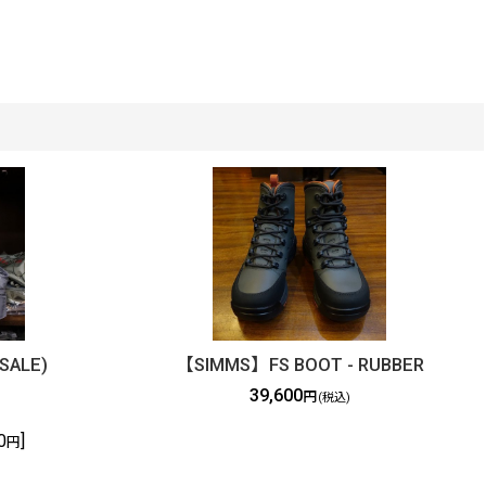
SALE)
【SIMMS】FS BOOT - RUBBER
39,600
円
(税込)
0
]
円