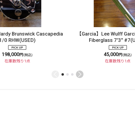
dy Brunswick Cascapedia
【Garcia】Lee Wulff Garc
1/0 RHW(USED)
Fiberglass 7'3" #7(
198,000
45,000
円
円
(税込)
(税込)
在庫数残り1点
在庫数残り1点
ご利用案内
ABOUT US
特定商取引法
お問い合わせ
GLOBAL SITE