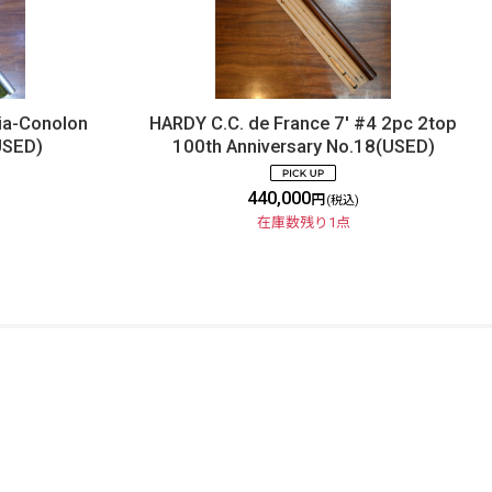
ia-Conolon
HARDY C.C. de France 7' #4 2pc 2top
USED)
100th Anniversary No.18(USED)
440,000
円
(税込)
在庫数残り1点
FOLLOW US
© DOLLYVARDEN