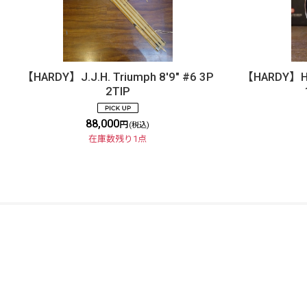
【HARDY】J.J.H. Triumph 8'9" #6 3P
【HARDY】Har
2TIP
88,000
円
(税込)
在庫数残り1点
DOLLYVARDEN
Fly Shop / Sapporo, Hokkaido