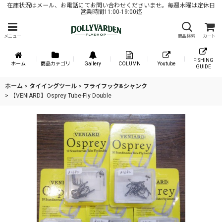
在庫状況はメール、お電話にてお問い合わせくださいませ。毎週木曜は定休日
営業時間11:00-19:00迄
メニュー
商品検索
カート
FISHING
ホーム
商品カテゴリ
Gallery
COLUMN
Youtube
GUIDE
ホーム
>
タイイングツール
>
フライフック&シャンク
>
【VENIARD】Osprey Tube-Fly Double