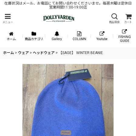
在庫状況はメール、お電話にてお問い合わせくださいませ。毎週木曜は定休日
営業時間11:00-19:00迄
メニュー
商品検索
カート
FISHING
ホーム
商品カテゴリ
Gallery
COLUMN
Youtube
GUIDE
ホーム
>
ウェア
>
ヘッドウェア
>
【SAGE】 WINTER BEANIE