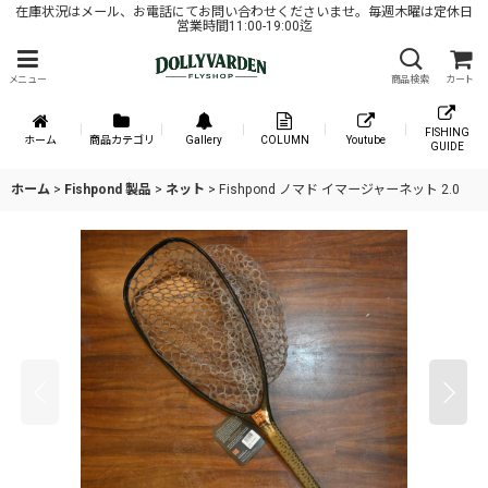
在庫状況はメール、お電話にてお問い合わせくださいませ。毎週木曜は定休日
営業時間11:00-19:00迄
メニュー
商品検索
カート
FISHING
ホーム
商品カテゴリ
Gallery
COLUMN
Youtube
GUIDE
ホーム
>
Fishpond 製品
>
ネット
>
Fishpond ノマド イマージャーネット 2.0