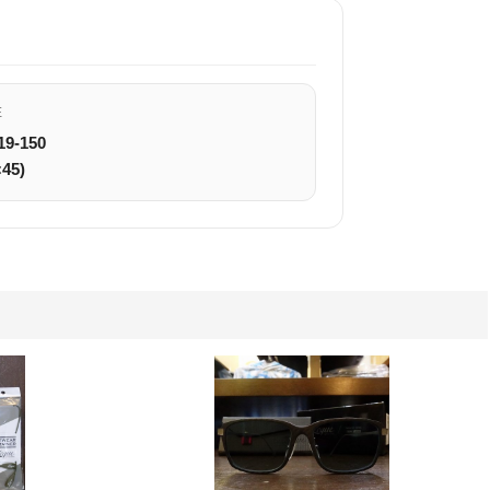
E
19-150
×45)