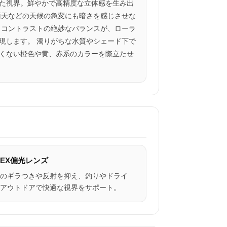
た視界。鮮やかで高精度な立体感を生み出
雨天などの天候の急変にも暗さを感じさせな
とコントラストの絶妙なバランスが、ローラ
現します。 濁りがちな水質やシェード下で
くない橙色や黄、赤系のカラーを際立たせ
LEX偏光レンズ
のギラつきや反射を抑え、釣りやドライ
アウトドアで快適な視界をサポート。