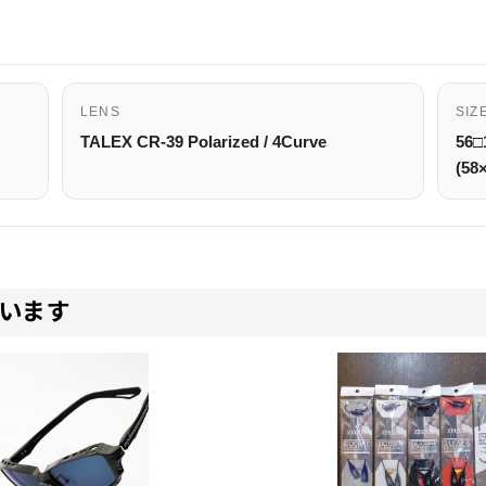
LENS
SIZ
TALEX CR-39 Polarized / 4Curve
56□
(58
います