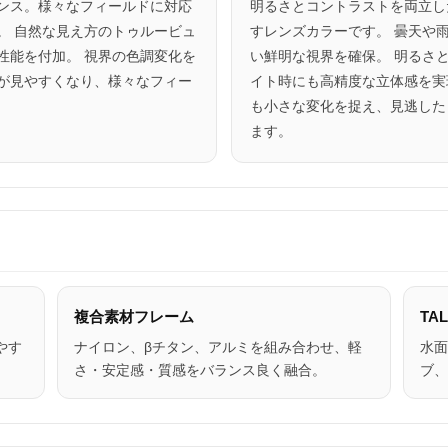
ンス。様々なフィールドに対応
明るさとコントラストを両立し
。 自然な見え方のトゥルービュ
すレンズカラーです。 曇天や
性能を付加。 視界の色調変化を
い鮮明な視界を確保。 明るさ
が見やすくなり、様々なフィー
イト時にも高精度な立体感を実
も小さな変化を捉え、見逃した
ます。
複合素材フレーム
TA
やす
ナイロン、βチタン、アルミを組み合わせ、軽
水面
さ・安定感・質感をバランス良く融合。
ブ、