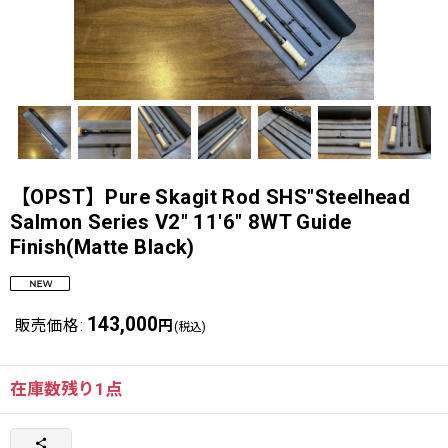
【OPST】Pure Skagit Rod SHS"Steelhead
Salmon Series V2" 11'6" 8WT Guide
Finish(Matte Black)
143,000
販売価格
:
円
(税込)
在庫数残り1点