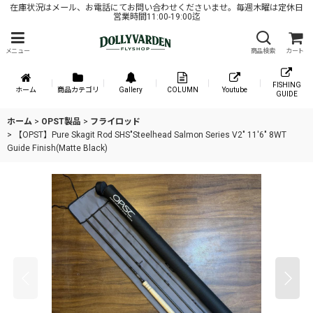
在庫状況はメール、お電話にてお問い合わせくださいませ。毎週木曜は定休日
営業時間11:00-19:00迄
メニュー
商品検索
カート
FISHING
ホーム
商品カテゴリ
Gallery
COLUMN
Youtube
GUIDE
ホーム
>
OPST製品
>
フライロッド
>
【OPST】Pure Skagit Rod SHS"Steelhead Salmon Series V2" 11'6" 8WT
Guide Finish(Matte Black)