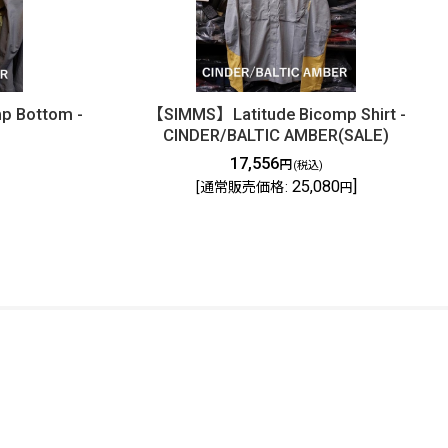
p Bottom -
【SIMMS】Latitude Bicomp Shirt -
CINDER/BALTIC AMBER(SALE)
17,556
円
(税込)
25,080
]
[
通常販売価格
:
円
FOLLOW US
© DOLLYVARDEN