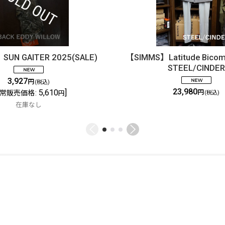
UN GAITER 2025(SALE)
【SIMMS】Latitude Bicom
STEEL/CINDER
3,927
円
(税込)
23,980
5,610
]
円
常販売価格
:
円
(税込)
在庫なし
ご利用案内
ABOUT US
特定商取引法
お問い合わせ
GLOBAL SITE