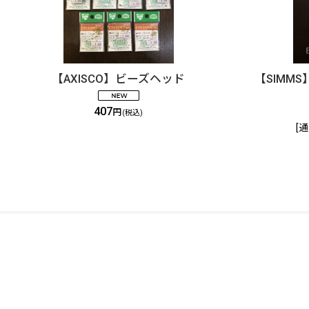
【AXISCO】ビーズヘッド
【SIMMS】S
407
円
(税込)
[
通
DOLLYVARDEN
Fly Shop / Sapporo, Hokkaido