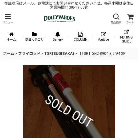
在庫状況はメール、お電話にてお問い合わせくださいませ。毎週木曜は定休日
営業時間11:00-19:00迄
メニュー
商品検索
カート
FISHING
ホーム
商品カテゴリ
Gallery
COLUMN
Youtube
GUIDE
ホーム
>
フライロッド
>
TSR(SUGISAKA)
>
【TSR】SH2-8904 8,9"#4 2P