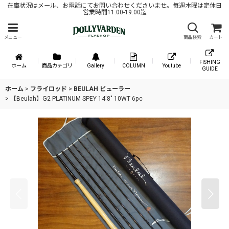
在庫状況はメール、お電話にてお問い合わせくださいませ。毎週木曜は定休日
営業時間11:00-19:00迄
メニュー
商品検索
カート
FISHING
ホーム
商品カテゴリ
Gallery
COLUMN
Youtube
GUIDE
ホーム
>
フライロッド
>
BEULAH ビューラー
>
【Beulah】G2 PLATINUM SPEY 14'8" 10WT 6pc