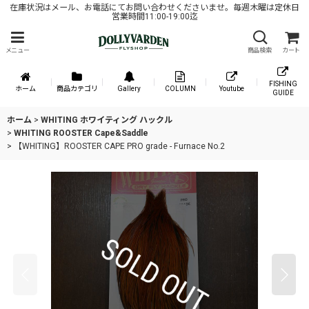
在庫状況はメール、お電話にてお問い合わせくださいませ。毎週木曜は定休日
営業時間11:00-19:00迄
メニュー
商品検索
カート
FISHING
ホーム
商品カテゴリ
Gallery
COLUMN
Youtube
GUIDE
ホーム
>
WHITING ホワイティング ハックル
>
WHITING ROOSTER Cape&Saddle
>
【WHITING】ROOSTER CAPE PRO grade - Furnace No.2