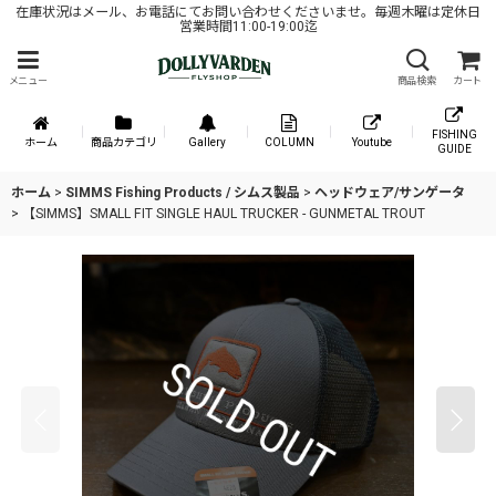
在庫状況はメール、お電話にてお問い合わせくださいませ。毎週木曜は定休日
営業時間11:00-19:00迄
メニュー
商品検索
カート
FISHING
ホーム
商品カテゴリ
Gallery
COLUMN
Youtube
GUIDE
ホーム
>
SIMMS Fishing Products / シムス製品
>
ヘッドウェア/サンゲータ
>
【SIMMS】SMALL FIT SINGLE HAUL TRUCKER - GUNMETAL TROUT