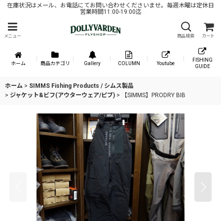
在庫状況はメール、お電話にてお問い合わせくださいませ。毎週木曜は定休日
営業時間11:00-19:00迄
メニュー
商品検索
カート
FISHING
ホーム
商品カテゴリ
Gallery
COLUMN
Youtube
GUIDE
ホーム
>
SIMMS Fishing Products / シムス製品
>
ジャケット&ビフ(アウターウェア/ピブ)
>
【SIMMS】PRODRY BIB