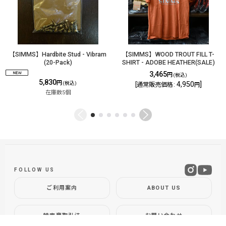
【SIMMS】Hardbite Stud - Vibram
【SIMMS】WOOD TROUT FILL T-
(20-Pack)
SHIRT - ADOBE HEATHER(SALE)
3,465
円
(税込)
5,830
円
(税込)
4,950
]
[
通常販売価格
:
円
在庫数5個
FOLLOW US
ご利用案内
ABOUT US
特定商取引法
お問い合わせ