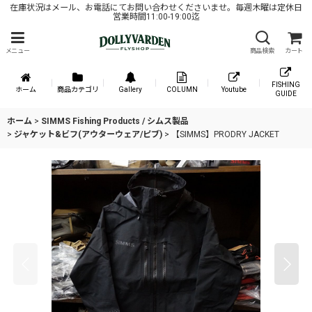
在庫状況はメール、お電話にてお問い合わせくださいませ。毎週木曜は定休日
営業時間11:00-19:00迄
メニュー
商品検索
カート
FISHING
ホーム
商品カテゴリ
Gallery
COLUMN
Youtube
GUIDE
ホーム
>
SIMMS Fishing Products / シムス製品
>
ジャケット&ビフ(アウターウェア/ピブ)
>
【SIMMS】PRODRY JACKET