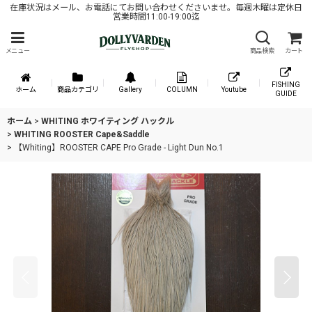
在庫状況はメール、お電話にてお問い合わせくださいませ。毎週木曜は定休日
営業時間11:00-19:00迄
メニュー
商品検索
カート
FISHING
ホーム
商品カテゴリ
Gallery
COLUMN
Youtube
GUIDE
ホーム
>
WHITING ホワイティング ハックル
>
WHITING ROOSTER Cape&Saddle
>
【Whiting】ROOSTER CAPE Pro Grade - Light Dun No.1