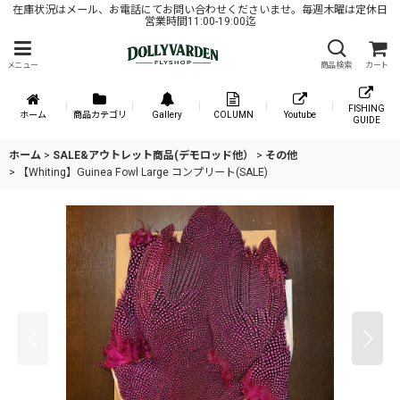
在庫状況はメール、お電話にてお問い合わせくださいませ。毎週木曜は定休日
営業時間11:00-19:00迄
メニュー
商品検索
カート
FISHING
ホーム
商品カテゴリ
Gallery
COLUMN
Youtube
GUIDE
ホーム
>
SALE&アウトレット商品(デモロッド他）
>
その他
>
【Whiting】Guinea Fowl Large コンプリート(SALE)