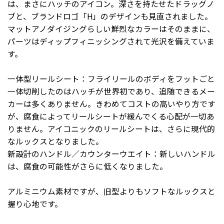
は、まさにハッチのアイコン。深さを持たせたドラッグノ
ブと、ブランドロゴ「H」のデザインも見直されました。
マットアノダイジングらしい鮮烈なカラーはそのままに、
パーツはディップフィニッシングされて光沢を備えていま
す。
一体型リールシート：フライリールのボディをフットごと
一体切削したのはハッチが世界初であり、追随できるメー
カーは多くありません。きわめてコストの高いやり方です
が、腐食によってリールシートが緩んでくる心配が一切あ
りません。アイコニックのリールシートは、さらに現代的
なルックスとなりました。
新設計のハンドル／カウンターウエイト：新しいハンドル
は、腐食の可能性がさらに低くなりました。
アルミニウム素材ですが、旧型よりもソフトなルックスと
握り心地です。