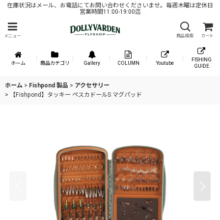
在庫状況はメール、お電話にてお問い合わせくださいませ。毎週木曜は定休日
営業時間11:00-19:00迄
メニュー
商品検索
カート
FISHING
ホーム
商品カテゴリ
Gallery
COLUMN
Youtube
GUIDE
ホーム
>
Fishpond 製品
>
アクセサリー
>
【Fishpond】タッキー ペスカドールS マグパッド