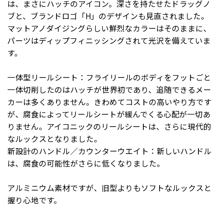
は、まさにハッチのアイコン。深さを持たせたドラッグノ
ブと、ブランドロゴ「H」のデザインも見直されました。
マットアノダイジングらしい鮮烈なカラーはそのままに、
パーツはディップフィニッシングされて光沢を備えていま
す。
一体型リールシート：フライリールのボディをフットごと
一体切削したのはハッチが世界初であり、追随できるメー
カーは多くありません。きわめてコストの高いやり方です
が、腐食によってリールシートが緩んでくる心配が一切あ
りません。アイコニックのリールシートは、さらに現代的
なルックスとなりました。
新設計のハンドル／カウンターウエイト：新しいハンドル
は、腐食の可能性がさらに低くなりました。
アルミニウム素材ですが、旧型よりもソフトなルックスと
握り心地です。