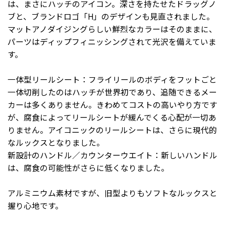
は、まさにハッチのアイコン。深さを持たせたドラッグノ
ブと、ブランドロゴ「H」のデザインも見直されました。
マットアノダイジングらしい鮮烈なカラーはそのままに、
パーツはディップフィニッシングされて光沢を備えていま
す。
一体型リールシート：フライリールのボディをフットごと
一体切削したのはハッチが世界初であり、追随できるメー
カーは多くありません。きわめてコストの高いやり方です
が、腐食によってリールシートが緩んでくる心配が一切あ
りません。アイコニックのリールシートは、さらに現代的
なルックスとなりました。
新設計のハンドル／カウンターウエイト：新しいハンドル
は、腐食の可能性がさらに低くなりました。
アルミニウム素材ですが、旧型よりもソフトなルックスと
握り心地です。