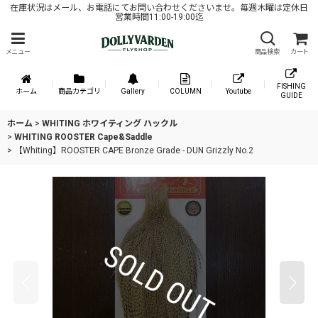
在庫状況はメール、お電話にてお問い合わせくださいませ。毎週木曜は定休日
営業時間11:00-19:00迄
メニュー
商品検索
カート
FISHING
ホーム
商品カテゴリ
Gallery
COLUMN
Youtube
GUIDE
ホーム
>
WHITING ホワイティング ハックル
>
WHITING ROOSTER Cape&Saddle
>
【Whiting】ROOSTER CAPE Bronze Grade - DUN Grizzly No.2