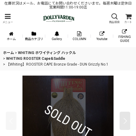
在庫状況はメール、お電話にてお問い合わせくださいませ。毎週木曜は定休日
営業時間11:00-19:00迄
メニュー
商品検索
カート
FISHING
ホーム
商品カテゴリ
Gallery
COLUMN
Youtube
GUIDE
ホーム
>
WHITING ホワイティング ハックル
>
WHITING ROOSTER Cape&Saddle
>
【Whiting】ROOSTER CAPE Bronze Grade - DUN Grizzly No.1