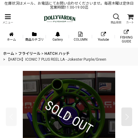
在庫状況はメール、お電話にてお問い合わせくださいませ。毎週木曜は定休日
営業時間11:00-19:00迄
メニュー
商品検索
カート
FISHING
ホーム
商品カテゴリ
Gallery
COLUMN
Youtube
GUIDE
ホーム
>
フライリール
>
HATCH ハッチ
>
【HATCH】ICONIC 7 PLUS REEL LA - Jokester Purple/Green