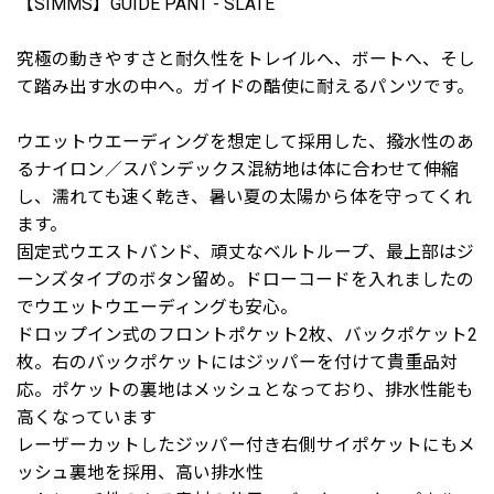
【SIMMS】GUIDE PANT - SLATE
究極の動きやすさと耐久性をトレイルへ、ボートへ、そし
て踏み出す水の中へ。ガイドの酷使に耐えるパンツです。
ウエットウエーディングを想定して採用した、撥水性のあ
るナイロン／スパンデックス混紡地は体に合わせて伸縮
し、濡れても速く乾き、暑い夏の太陽から体を守ってくれ
ます。
固定式ウエストバンド、頑丈なベルトループ、最上部はジ
ーンズタイプのボタン留め。ドローコードを入れましたの
でウエットウエーディングも安心。
ドロップイン式のフロントポケット2枚、バックポケット2
枚。右のバックポケットにはジッパーを付けて貴重品対
応。ポケットの裏地はメッシュとなっており、排水性能も
高くなっています
レーザーカットしたジッパー付き右側サイポケットにもメ
ッシュ裏地を採用、高い排水性