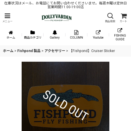
在庫状況はメール、お電話にてお問い合わせくださいませ。毎週木曜は定休日
営業時間11:00-19:00迄
メニュー
商品検索
カート
FISHING
ホーム
商品カテゴリ
Gallery
COLUMN
Youtube
GUIDE
ホーム
>
Fishpond 製品
>
アクセサリー
>
【Fishpond】Cruiser Sticker