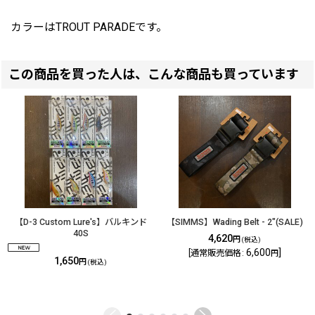
カラーはTROUT PARADEです。
この商品を買った人は、こんな商品も買っています
【D-3 Custom Lure's】バルキンド
【SIMMS】Wading Belt - 2"(SALE)
40S
4,620
円
(税込)
6,600
]
[
通常販売価格
:
円
1,650
円
(税込)