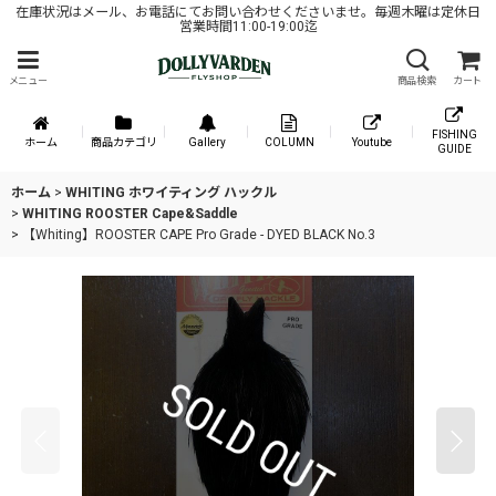
在庫状況はメール、お電話にてお問い合わせくださいませ。毎週木曜は定休日
営業時間11:00-19:00迄
メニュー
商品検索
カート
FISHING
ホーム
商品カテゴリ
Gallery
COLUMN
Youtube
GUIDE
ホーム
>
WHITING ホワイティング ハックル
>
WHITING ROOSTER Cape&Saddle
>
【Whiting】ROOSTER CAPE Pro Grade - DYED BLACK No.3