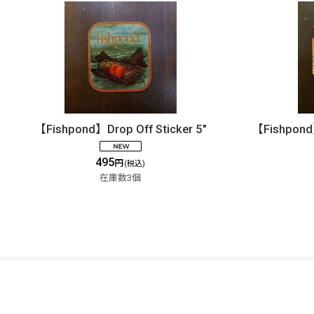
【Fishpond】Drop Off Sticker 5"
【Fishpond】
495
円
(税込)
在庫数3個
DOLLYVARDEN