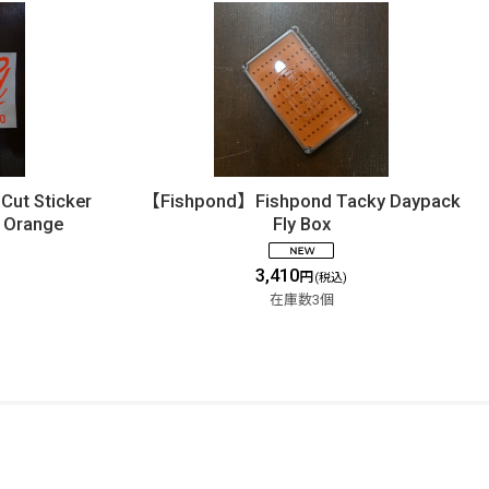
ut Sticker
【Fishpond】Fishpond Tacky Daypack
- Orange
Fly Box
3,410
円
(税込)
在庫数3個
FOLLOW US