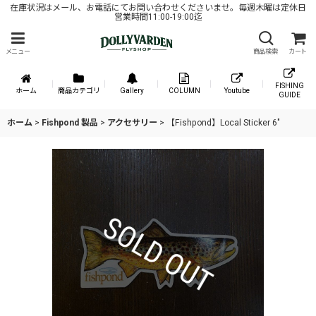
在庫状況はメール、お電話にてお問い合わせくださいませ。毎週木曜は定休日
営業時間11:00-19:00迄
メニュー
商品検索
カート
FISHING
ホーム
商品カテゴリ
Gallery
COLUMN
Youtube
GUIDE
ホーム
>
Fishpond 製品
>
アクセサリー
>
【Fishpond】Local Sticker 6"