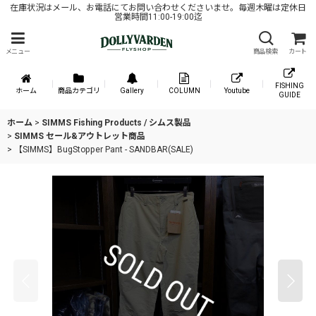
在庫状況はメール、お電話にてお問い合わせくださいませ。毎週木曜は定休日
営業時間11:00-19:00迄
メニュー
商品検索
カート
FISHING
ホーム
商品カテゴリ
Gallery
COLUMN
Youtube
GUIDE
ホーム
>
SIMMS Fishing Products / シムス製品
>
SIMMS セール&アウトレット商品
>
【SIMMS】BugStopper Pant - SANDBAR(SALE)