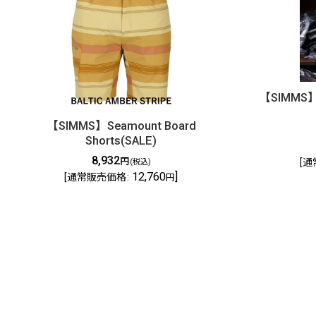
【SIMMS】S
【SIMMS】Seamount Board
Shorts(SALE)
8,932
円
[
通
(税込)
12,760
]
[
通常販売価格
:
円
DOLLYVARDEN
Fly Shop / Sapporo, Hokkaido