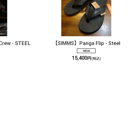
Crew - STEEL
【SIMMS】Panga Flip - Steel
15,400
円
(税込)
FOLLOW US