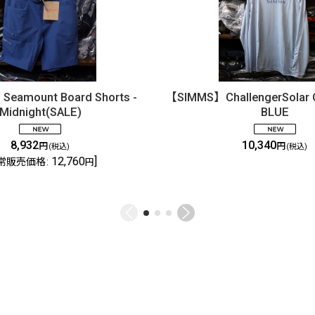
eamount Board Shorts -
【SIMMS】ChallengerSolar 
Midnight(SALE)
BLUE
8,932
10,340
円
円
(税込)
(税込)
12,760
]
常販売価格
:
円
ご利用案内
ABOUT US
特定商取引法
お問い合わせ
GLOBAL SITE