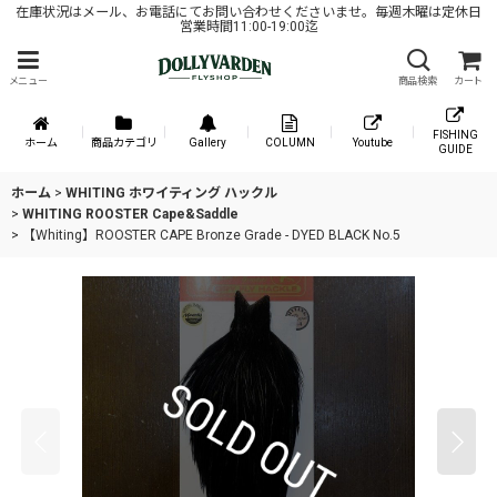
在庫状況はメール、お電話にてお問い合わせくださいませ。毎週木曜は定休日
営業時間11:00-19:00迄
メニュー
商品検索
カート
FISHING
ホーム
商品カテゴリ
Gallery
COLUMN
Youtube
GUIDE
ホーム
>
WHITING ホワイティング ハックル
>
WHITING ROOSTER Cape&Saddle
>
【Whiting】ROOSTER CAPE Bronze Grade - DYED BLACK No.5